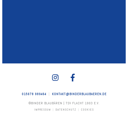
WHATSAPP FANKANAL ABONNIEREN
JETZT ABONNIEREN
015678 989464
|
KONTAKT@BINDERBLAUBAEREN.DE
©BINDER BLAUBÄREN | TSV FLACHT 1903 E.V.
IMPRESSUM
|
DATENSCHUTZ
|
COOKIES