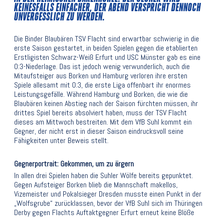
KEINESFALLS EINFACHER, DER ABEND VERSPRICHT DENNOCH
UNVERGESSLICH ZU WERDEN.
Die Binder Blaubären TSV Flacht sind erwartbar schwierig in die
erste Saison gestartet, in beiden Spielen gegen die etablierten
Erstligisten Schwarz-Weiß Erfurt und USC Münster gab es eine
0:3-Niederlage. Das ist jedoch wenig verwunderlich, auch die
Mitaufsteiger aus Borken und Hamburg verloren ihre ersten
Spiele allesamt mit 0:3, die erste Liga offenbart ihr enormes
Leistungsgefälle. Während Hamburg und Borken, die wie die
Blaubären keinen Abstieg nach der Saison fürchten müssen, ihr
drittes Spiel bereits absolviert haben, muss der TSV Flacht
dieses am Mittwoch bestreiten. Mit dem VfB Suhl kommt ein
Gegner, der nicht erst in dieser Saison eindrucksvoll seine
Fähigkeiten unter Beweis stellt.
Gegnerportrait: Gekommen, um zu ärgern
In allen drei Spielen haben die Suhler Wölfe bereits gepunktet.
Gegen Aufsteiger Borken blieb die Mannschaft makellos,
Vizemeister und Pokalsieger Dresden musste einen Punkt in der
„Wolfsgrube“ zurücklassen, bevor der VfB Suhl sich im Thüringen
Derby gegen Flachts Auftaktgegner Erfurt erneut keine Blöße