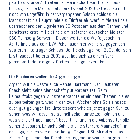
gab. Das starke Auftreten der Mannschaft von Trainer Laszlo
Hollosy, der die Mannschaft bereits seit 2020 betreut, kommt
nicht von ungefähr. In der vergangenen Saison schloss die
Mannschaft die Hauptrunde als Fünfter ab, warf im Viertelfinale
überraschend den Ligavierten SC Potsdam aus dem Rennen und
scheiterte erst im Halbfinale am späteren deutschen Meister
SSC Palmberg Schwerin. Diesen warfen die Wölfe jedoch im
Achtelfinale aus dem DVV-Pokal, auch hier war erst gegen den
späteren Titelträger Schluss. Der Pokalsieger von 2008, der sein
Erstligadebüt bereits 2003 gab, hat sich zu einem Verein
gemausert, der die ganz Großen der Liga ärgern kann.
Die Blaubären wollen die Ärgerer ärgern
Ärgern will die Gäste auch Manuel Hartmann. Der Blaubären-
Coach sieht seine Mannschaft gut vorbereitet. Beim
Heimauftakt gegen Münster erkannte er ein paar Themen, die es
zu bearbeiten galt, was in den zwei Wochen ohne Spieleinsatz
auch gut gelungen ist. „Interessant wird es jetzt gegen Suhl zu
sehen, was wir davon so schnell schon umsetzen können und
was vielleicht noch nicht“, betont Hartmann die Außenseiterrolle
seiner Blaubären. Er sieht Suhl als eine stärkere Mannschaft in
der Liga, ähnlich wie der vorherige Gegner USC Münster. „Das
Ziel ist“, gibt sich der Coach positiv, „sie so weit zu ärgern und