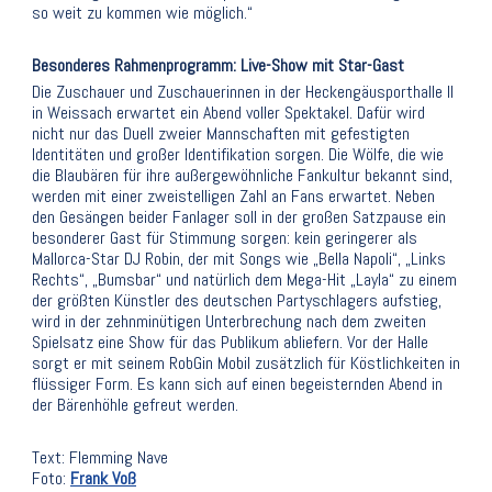
so weit zu kommen wie möglich.“
Besonderes Rahmenprogramm: Live-Show mit Star-Gast
Die Zuschauer und Zuschauerinnen in der Heckengäusporthalle II
in Weissach erwartet ein Abend voller Spektakel. Dafür wird
nicht nur das Duell zweier Mannschaften mit gefestigten
Identitäten und großer Identifikation sorgen. Die Wölfe, die wie
die Blaubären für ihre außergewöhnliche Fankultur bekannt sind,
werden mit einer zweistelligen Zahl an Fans erwartet. Neben
den Gesängen beider Fanlager soll in der großen Satzpause ein
besonderer Gast für Stimmung sorgen: kein geringerer als
Mallorca-Star DJ Robin, der mit Songs wie „Bella Napoli“, „Links
Rechts“, „Bumsbar“ und natürlich dem Mega-Hit „Layla“ zu einem
der größten Künstler des deutschen Partyschlagers aufstieg,
wird in der zehnminütigen Unterbrechung nach dem zweiten
Spielsatz eine Show für das Publikum abliefern. Vor der Halle
sorgt er mit seinem RobGin Mobil zusätzlich für Köstlichkeiten in
flüssiger Form. Es kann sich auf einen begeisternden Abend in
der Bärenhöhle gefreut werden.
Text: Flemming Nave
Foto:
Frank Voß