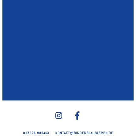
WHATSAPP FANKANAL ABONNIEREN
JETZT ABONNIEREN
015678 989464
|
KONTAKT@BINDERBLAUBAEREN.DE