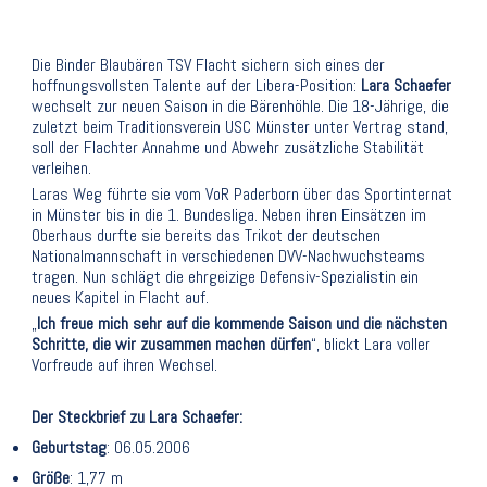
Die Binder Blaubären TSV Flacht sichern sich eines der
hoffnungsvollsten Talente auf der Libera-Position:
Lara Schaefer
wechselt zur neuen Saison in die Bärenhöhle. Die 18-Jährige, die
zuletzt beim Traditionsverein USC Münster unter Vertrag stand,
soll der Flachter Annahme und Abwehr zusätzliche Stabilität
verleihen.
Laras Weg führte sie vom VoR Paderborn über das Sportinternat
in Münster bis in die 1. Bundesliga. Neben ihren Einsätzen im
Oberhaus durfte sie bereits das Trikot der deutschen
Nationalmannschaft in verschiedenen DVV-Nachwuchsteams
tragen. Nun schlägt die ehrgeizige Defensiv-Spezialistin ein
neues Kapitel in Flacht auf.
„
Ich freue mich sehr auf die kommende Saison und die nächsten
Schritte, die wir zusammen machen dürfen
“, blickt Lara voller
Vorfreude auf ihren Wechsel.
Der Steckbrief zu Lara Schaefer:
Geburtstag
: 06.05.2006
Größe
: 1,77 m