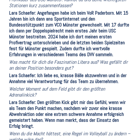
Stationen kurz zusammenfassen?
Lara Schaefer: Angefangen habe ich beim VoR Paderborn. Mit 15
Jahren bin ich dann ans Sportinternat und den
Bundesstützpunkt zum VCO Münster gewechselt. Mit 17 durfte
ich dann per Doppelspielrecht mein erstes Jahr beim USC
Münster bestreiten. 2024 habe ich dort meinen ersten
Profivertrag unterschrieben und die letzten beiden Spielzeiten
fest für Münster gespielt. Zudem durfte ich wertvolle
Erfahrungen in verschiedenen Teams des DVV sammeln.
Was macht für dich die Faszination Libera aus? Was gefällt dir
an deiner Position besonders gut?
Lara Schaefer: Ich liebe es, krasse Bälle abzuwehren und in der
Annahme viel Verantwortung für das Team zu übernehmen.
Welcher Moment auf dem Feld gibt dir den größten
Adrenalinkick?
Lara Schaefer: Den größten Kick gibt mir das Gefühl, wenn wir
als Team den Punkt machen, nachdem wir zuvor eine krasse
Abwehraktion oder eine extrem schwere Annahme erfolgreich
gemeistert haben. Wenn man merkt, dass der Einsatz den
Erfolg bringt.
Wenn du die Macht hättest, eine Regel im Volleyball zu ändern –
welche wäre das?