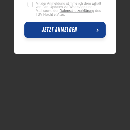
Mit der Anmeldung stimme ich dem Erhalt
von Fan-Updates via WhatsApp und E-
Mail sowie der
Datenschutzerklärung
des
TSV Flacht e.V. zu.
JETZT ANMELDEN